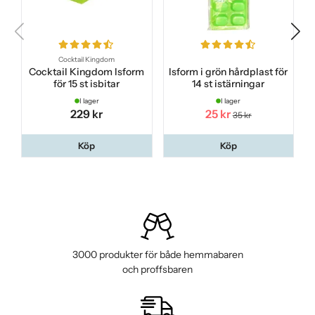
Cocktail Kingdom
Cocktail Kingdom Isform
Isform i grön hårdplast för
för 15 st isbitar
14 st istärningar
I lager
I lager
229 kr
25 kr
35 kr
Köp
Köp
3000 produkter för både hemmabaren
och proffsbaren