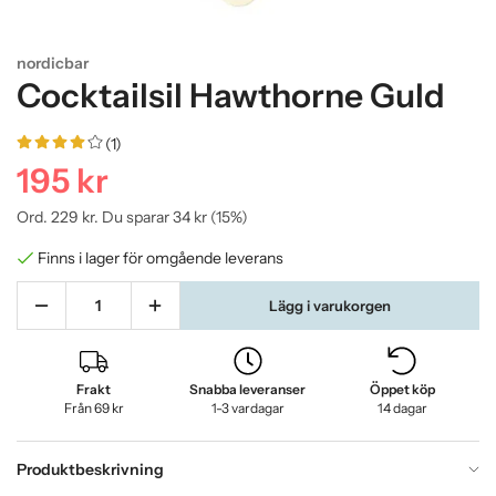
nordicbar
Cocktailsil Hawthorne Guld
(1)
195 kr
Ord.
229 kr
. Du sparar
34 kr
(
15
%)
Finns i lager för omgående leverans
Lägg i varukorgen
Frakt
Snabba leveranser
Öppet köp
Från 69 kr
1-3 vardagar
14 dagar
Produktbeskrivning