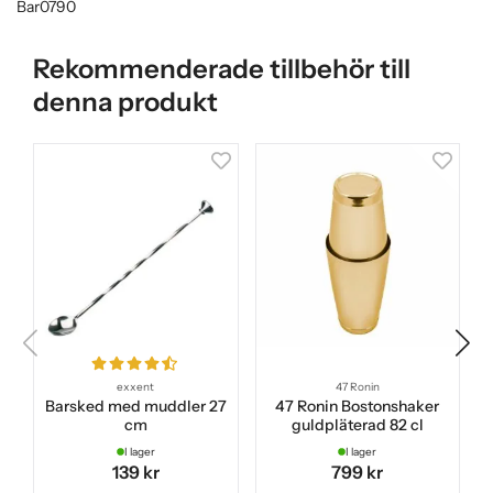
Bar0790
Rekommenderade tillbehör till
denna produkt
exxent
47 Ronin
Barsked med muddler 27
47 Ronin Bostonshaker
cm
guldpläterad 82 cl
I lager
I lager
139 kr
799 kr