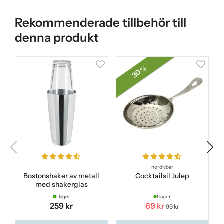
Rekommenderade tillbehör till
denna produkt
30 %
nordicbar
Bostonshaker av metall
Cocktailsil Julep
med shakerglas
I lager
I lager
259 kr
69 kr
99 kr