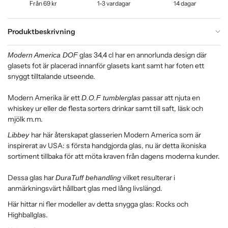
Från 69 kr
1-3 vardagar
14 dagar
Produktbeskrivning
glas 34,4 cl har en annorlunda design där
Modern America DOF
glasets fot är placerad innanför glasets kant samt har foten ett
snyggt tilltalande utseende.
Modern Amerika är ett
passar att njuta en
D.O.F tumblerglas
whiskey ur eller de flesta sorters drinkar samt till saft, läsk och
mjölk m.m.
har här återskapat glasserien Modern America som är
Libbey
inspirerat av USA: s första handgjorda glas, nu är detta ikoniska
sortiment tillbaka för att möta kraven från dagens moderna kunder.
Dessa glas har
vilket resulterar i
DuraTuff behandling
anmärkningsvärt hållbart glas med lång livslängd.
Här hittar ni fler modeller av detta snygga glas:
Rocks
och
Highballglas
.