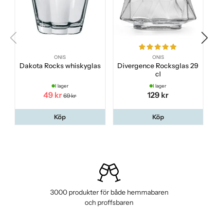
ONIS
ONIS
Dakota Rocks whiskyglas
Divergence Rocksglas 29
cl
I lager
I lager
49 kr
129 kr
69 kr
Köp
Köp
3000 produkter för både hemmabaren
och proffsbaren