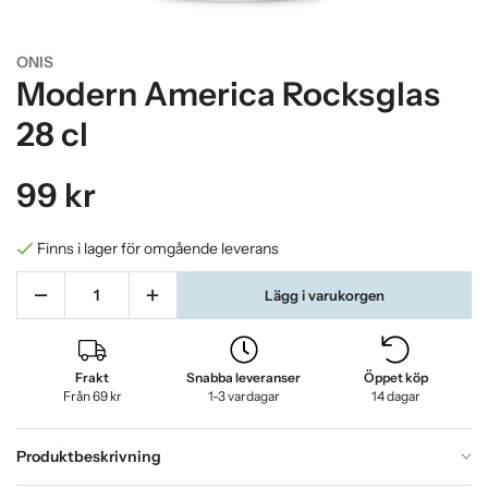
ONIS
Modern America Rocksglas
28 cl
99 kr
Finns i lager för omgående leverans
Lägg i varukorgen
Frakt
Snabba leveranser
Öppet köp
Från 69 kr
1-3 vardagar
14 dagar
Produktbeskrivning