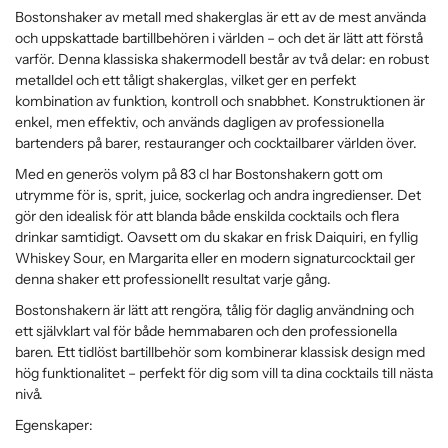
Bostonshaker av metall med shakerglas är ett av de mest använda
och uppskattade bartillbehören i världen – och det är lätt att förstå
varför. Denna klassiska shakermodell består av två delar: en robust
metalldel och ett tåligt shakerglas, vilket ger en perfekt
kombination av funktion, kontroll och snabbhet. Konstruktionen är
enkel, men effektiv, och används dagligen av professionella
bartenders på barer, restauranger och cocktailbarer världen över.
Med en generös volym på 83 cl har Bostonshakern gott om
utrymme för is, sprit, juice, sockerlag och andra ingredienser. Det
gör den idealisk för att blanda både enskilda cocktails och flera
drinkar samtidigt. Oavsett om du skakar en frisk Daiquiri, en fyllig
Whiskey Sour, en Margarita eller en modern signaturcocktail ger
denna shaker ett professionellt resultat varje gång.
Bostonshakern är lätt att rengöra, tålig för daglig användning och
ett självklart val för både hemmabaren och den professionella
baren. Ett tidlöst bartillbehör som kombinerar klassisk design med
hög funktionalitet – perfekt för dig som vill ta dina cocktails till nästa
nivå.
Egenskaper: