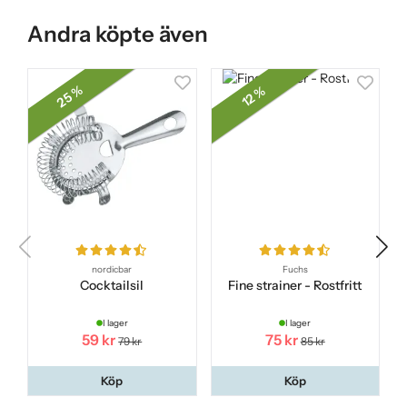
Andra köpte även
25 %
12 %
nordicbar
Fuchs
Cocktailsil
Fine strainer - Rostfritt
I lager
I lager
59 kr
75 kr
79 kr
85 kr
Köp
Köp