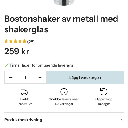
Bostonshaker av metall med
shakerglas
(28)
259 kr
Finns i lager för omgående leverans
Lägg i varukorgen
Frakt
Snabba leveranser
Öppet köp
Från 69 kr
1-3 vardagar
14 dagar
Produktbeskrivning