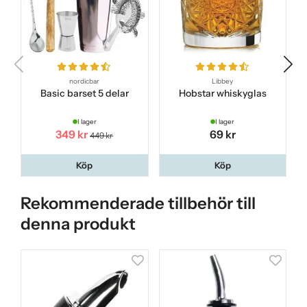
nordicbar
Libbey
Basic barset 5 delar
Hobstar whiskyglas
I lager
I lager
349 kr
69 kr
449 kr
Köp
Köp
Rekommenderade tillbehör till
denna produkt