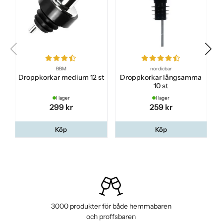
BBM
nordicbar
Droppkorkar medium 12 st
Droppkorkar långsamma
10 st
I lager
I lager
299 kr
259 kr
Köp
Köp
3000 produkter för både hemmabaren
och proffsbaren