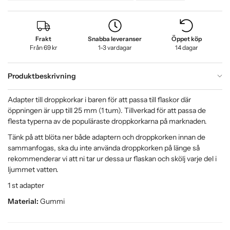
Frakt
Snabba leveranser
Öppet köp
Från 69 kr
1-3 vardagar
14 dagar
Produktbeskrivning
Adapter till droppkorkar i baren för att passa till flaskor där
öppningen är upp till 25 mm (1 tum). Tillverkad för att passa de
flesta typerna av de populäraste droppkorkarna på marknaden.
Tänk på att blöta ner både adaptern och droppkorken innan de
sammanfogas, ska du inte använda droppkorken på länge så
rekommenderar vi att ni tar ur dessa ur flaskan och skölj varje del i
ljummet vatten.
1 st adapter
Material:
Gummi