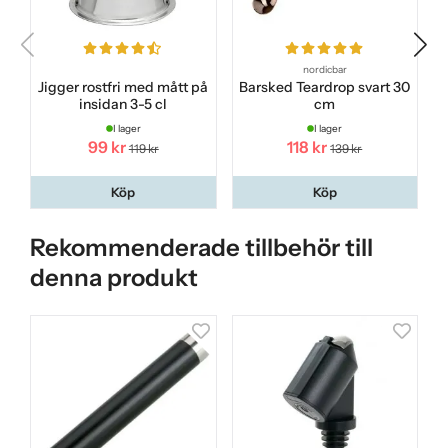
nordicbar
Jigger rostfri med mått på
Barsked Teardrop svart 30
insidan 3-5 cl
cm
I lager
I lager
99 kr
118 kr
119 kr
139 kr
Köp
Köp
Rekommenderade tillbehör till
denna produkt