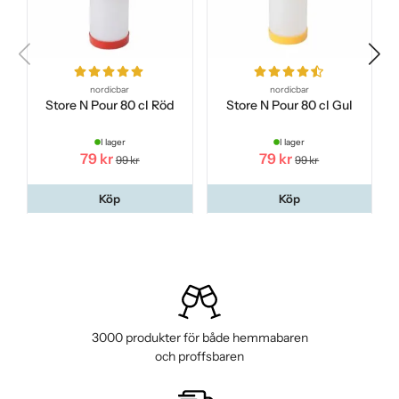
nordicbar
nordicbar
Store N Pour 80 cl Röd
Store N Pour 80 cl Gul
I lager
I lager
79 kr
79 kr
99 kr
99 kr
Köp
Köp
3000 produkter för både hemmabaren
och proffsbaren