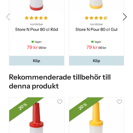
nordicbar
nordicbar
Store N Pour 80 cl Röd
Store N Pour 80 cl Gul
I lager
I lager
79 kr
79 kr
99 kr
99 kr
Köp
Köp
Rekommenderade tillbehör till
denna produkt
20 %
20 %