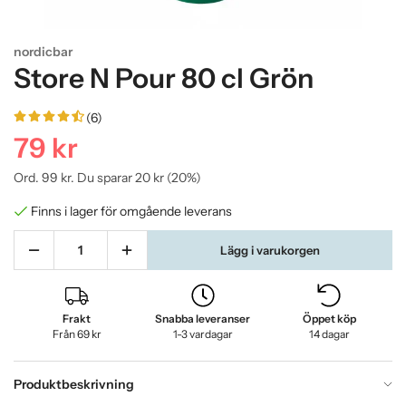
nordicbar
Store N Pour 80 cl Grön
(6)
79 kr
Ord.
99 kr
. Du sparar
20 kr
(
20
%)
Finns i lager för omgående leverans
Lägg i varukorgen
Frakt
Snabba leveranser
Öppet köp
Från 69 kr
1-3 vardagar
14 dagar
Produktbeskrivning