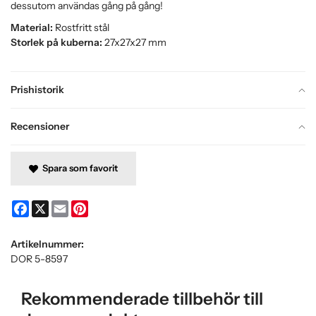
dessutom användas gång på gång!
Material:
Rostfritt stål
Storlek på kuberna:
27x27x27 mm
Prishistorik
Recensioner
Spara som favorit
Facebook
X
Email
Pinterest
Artikelnummer:
DOR 5-8597
Rekommenderade tillbehör till