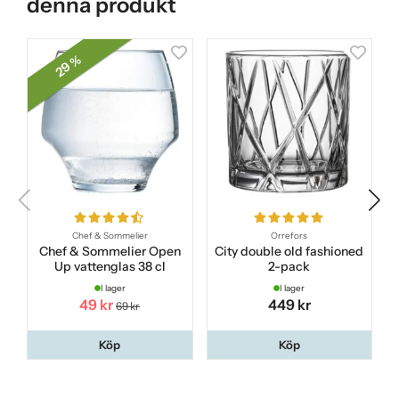
denna produkt
29 %
Chef & Sommelier
Orrefors
Chef & Sommelier Open
City double old fashioned
Up vattenglas 38 cl
2-pack
I lager
I lager
49 kr
449 kr
69 kr
Köp
Köp