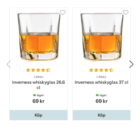
Libbey
Libbey
Inverness whiskyglas 26,6
Inverness whiskyglas 37 cl
cl
I lager
I lager
69 kr
69 kr
Köp
Köp