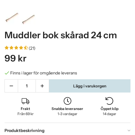
Muddler bok skårad 24 cm
(21)
99 kr
Finns i lager för omgående leverans
Lägg i varukorgen
Frakt
Snabba leveranser
Öppet köp
Från 69 kr
1-3 vardagar
14 dagar
Produktbeskrivning