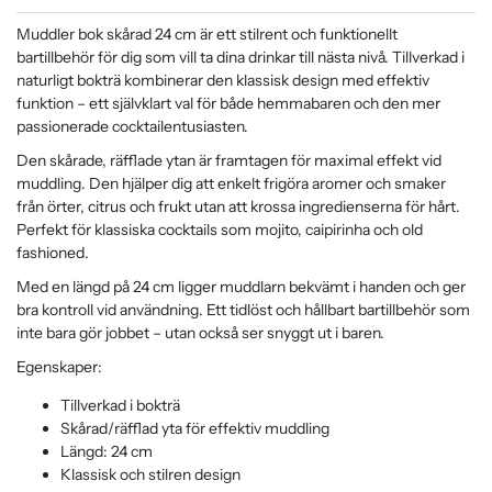
Muddler bok skårad 24 cm är ett stilrent och funktionellt
bartillbehör för dig som vill ta dina drinkar till nästa nivå. Tillverkad i
naturligt bokträ kombinerar den klassisk design med effektiv
funktion – ett självklart val för både hemmabaren och den mer
passionerade cocktailentusiasten.
Den skårade, räfflade ytan är framtagen för maximal effekt vid
muddling. Den hjälper dig att enkelt frigöra aromer och smaker
från örter, citrus och frukt utan att krossa ingredienserna för hårt.
Perfekt för klassiska cocktails som mojito, caipirinha och old
fashioned.
Med en längd på 24 cm ligger muddlarn bekvämt i handen och ger
bra kontroll vid användning. Ett tidlöst och hållbart bartillbehör som
inte bara gör jobbet – utan också ser snyggt ut i baren.
Egenskaper:
Tillverkad i bokträ
Skårad/räfflad yta för effektiv muddling
Längd: 24 cm
Klassisk och stilren design