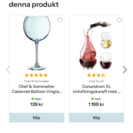
denna produkt
Chef & Sommelier
Final Touch
Chef & Sommelier
Conundrum XL
Cabernet Balloon Vinglas
vinluftningskaraff med 8
70 cl
glas
I lager
I lager
139 kr
1 199 kr
Köp
Köp