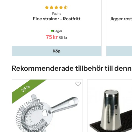
Fuchs
Fine strainer - Rostfritt
Jigger rost
I lager
75 kr
85 kr
Köp
Rekommenderade tillbehör till denn
25 %