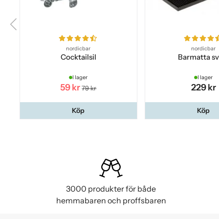
nordicbar
nordicbar
Cocktailsil
Barmatta sv
I lager
I lager
59 kr
229 kr
79 kr
Köp
Köp
3000 produkter för både
hemmabaren och proffsbaren