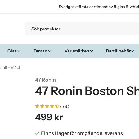
Sveriges största sortiment av ölglas & whis
Glas
Teman
Varumärken
Bartillbehör
all - 82 cl
47 Ronin
47 Ronin Boston Sha
(74)
499 kr
Finns i lager för omgående leverans