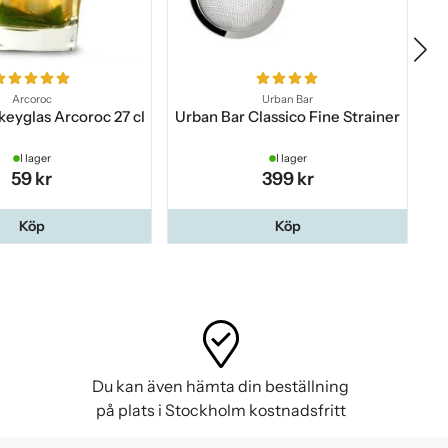
Arcoroc
Urban Bar
eyglas Arcoroc 27 cl
Urban Bar Classico Fine Strainer
S
I lager
I lager
59 kr
399 kr
Köp
Köp
Du kan även hämta din beställning
på plats i Stockholm kostnadsfritt