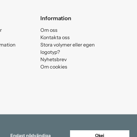
Information
r
Om oss
Kontakta oss
amation
Stora volymer eller egen
logotyp?
Nyhetsbrev
Om cookies
Endast nödvändiga
Okej