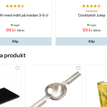
nordicbar
fri med mått på insidan 3-5 cl
Cocktailsil Julep
I lager
I lager
99 kr
69 kr
119 kr
99 kr
Köp
Köp
a produkt