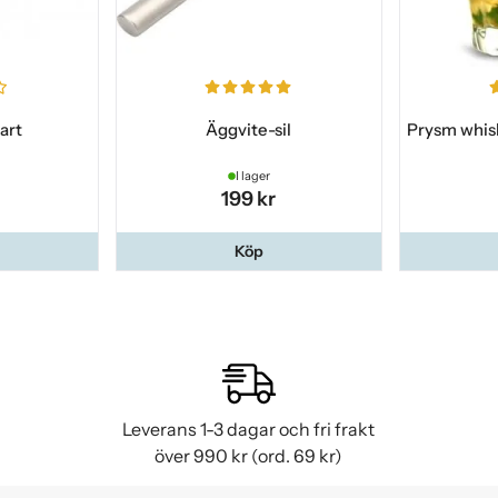
art
Äggvite-sil
Prysm whisk
I lager
199 kr
Köp
Leverans 1-3 dagar och fri frakt
över 990 kr (ord. 69 kr)