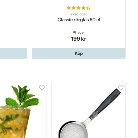
nordicbar
Classic rörglas 60 cl
I lager
199 kr
Köp