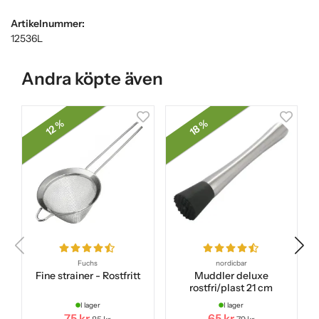
Artikelnummer:
12536L
Andra köpte även
12 %
18 %
Fuchs
nordicbar
Fine strainer - Rostfritt
Muddler deluxe
rostfri/plast 21 cm
I lager
I lager
75 kr
65 kr