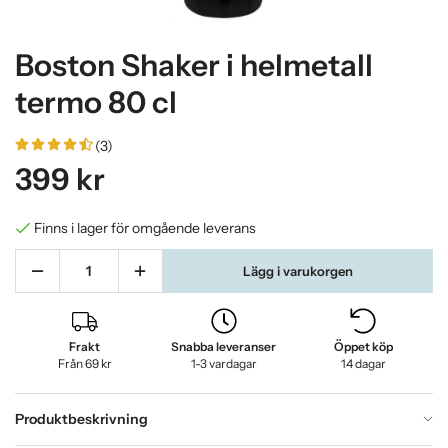
Boston Shaker i helmetall
termo 80 cl
(3)
399 kr
Finns i lager för omgående leverans
Lägg i varukorgen
Frakt
Snabba leveranser
Öppet köp
Från 69 kr
1-3 vardagar
14 dagar
Produktbeskrivning