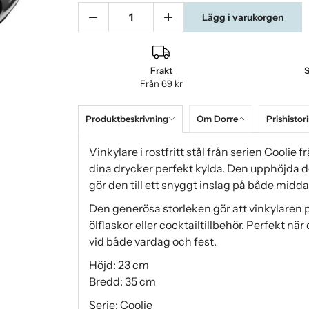
Lägg i varukorgen
Frakt
S
Från 69 kr
Produktbeskrivning
Om Dorre
Prishistori
Vinkylare i rostfritt stål från serien Coolie f
dina drycker perfekt kylda. Den upphöjda de
gör den till ett snyggt inslag på både mi
Den generösa storleken gör att vinkylaren p
ölflaskor eller cocktailtillbehör. Perfekt nä
vid både vardag och fest.
Höjd: 23 cm
Bredd: 35 cm
Serie: Coolie