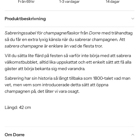
Från 69 kr
1-3 vardagar
14 dagar
Produktbeskrivning
Sabreringssabel för champagneflaskor
från
Dorre
med trähandtag
så du får en extra lyxig känsla när du sabrerar champagnen. Att
sabrera champagne
är enklare än vad de flesta tror.
Vill du sätta lite flärd på festen så varför inte börja med att sabrera
välkomstbubblet, alltid lika uppskattat och ett enkelt sätt att få alla
gäster att börja bekanta sig med varandra.
Sabrering har sin historia så långt tillbaka som 1800-talet vad man
vet, men vem som introducerade detta sätt att öppna
champagnen på, det låter vi vara osagt.
Längd: 42 cm
Om Dorre