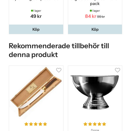
pack
I lager
I lager
49 kr
84 kr
99 kr
Köp
Köp
Rekommenderade tillbehör till
denna produkt
Dorre