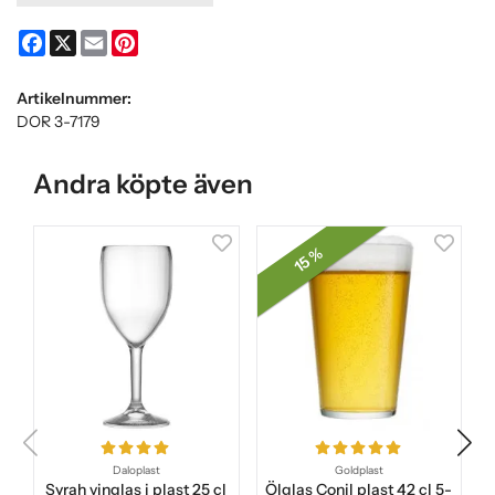
Facebook
X
Email
Pinterest
Artikelnummer:
DOR 3-7179
Andra köpte även
15 %
Daloplast
Goldplast
Syrah vinglas i plast 25 cl
Ölglas Conil plast 42 cl 5-