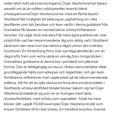
redan blivit mätt på turistvisningarna. Örjan Westerlund har tipsen,
oavsett om du är nyfiken nybörjareeller reseräv bland
whiskypannorna.Örjan Westerlund har med ett flertal besök i
Skottland fått möjlighet att bilda sig en uppfattning om vilka
destillerier som bör besökas och även varför.I denna guidebok från
Grenadine får läsaren en samlad bild av whiskyförfattarens
favoriter. De utgår dock inte bara från hans egna preferenser utan
också ifrån vad han rekommenderar dig som aldrig varit i Skottland
såväl som den vane som kan behöva något utöver den ordinära
turistturen. En förteckning finns över samtliga destillerier, om än
några lyfts fram som extra värda en omväg.Som övriga böcker i
Grenadines guideserie är denna bok i portabelt och påkostat
format. Den är lättillgängligi sin layout. Boken sammanfattar både
grundläggande fakta som adresser och öppettider, och ger även
författarens reflektioner över upplevelser på de rekommenderade
ställena. Allt för att du själv ska kunna finna dina smultronställen i
Skottlands whiskyvärld!Med tiotalet böcker bakom sig har Örjan
Westerlund etablerat sig som en av Sveriges mest lästa
dryckesförfattare, med whisky som specialitet. Totalt har hans
böcker sålt i uppåt 70.000 exemplar.Örjan Westerlund står som
ensam författare till En bok whisky, En handbok bourbon, Svensk