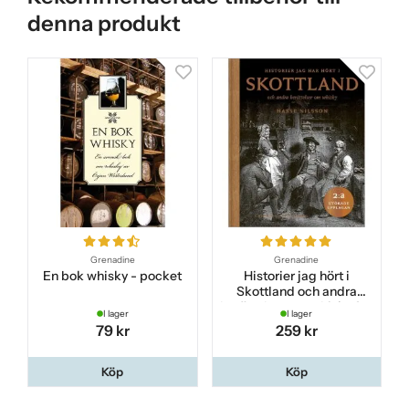
denna produkt
Grenadine
Grenadine
En bok whisky - pocket
Historier jag hört i
Skottland och andra
berättelser om whisky 2:a
I lager
I lager
utökade upplagan
79 kr
259 kr
Köp
Köp