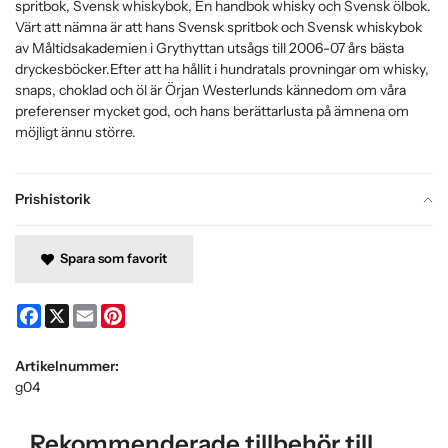
spritbok, Svensk whiskybok, En handbok whisky och Svensk ölbok.
Värt att nämna är att hans Svensk spritbok och Svensk whiskybok
av Måltidsakademien i Grythyttan utsågs till 2006-07 års bästa
dryckesböcker.Efter att ha hållit i hundratals provningar om whisky,
snaps, choklad och öl är Örjan Westerlunds kännedom om våra
preferenser mycket god, och hans berättarlusta på ämnena om
möjligt ännu större.
Prishistorik
Spara som favorit
Facebook
X
Email
Pinterest
Artikelnummer:
g04
Rekommenderade tillbehör till