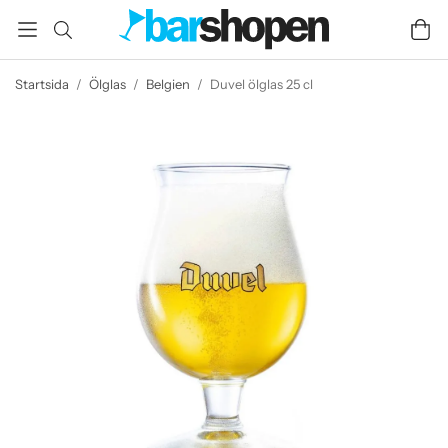
Startsida
/
Ölglas
/
Belgien
/
Duvel ölglas 25 cl