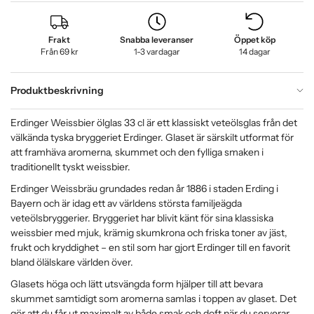
Frakt
Snabba leveranser
Öppet köp
Från 69 kr
1-3 vardagar
14 dagar
Produktbeskrivning
Erdinger Weissbier ölglas 33 cl är ett klassiskt veteölsglas från det
välkända tyska bryggeriet Erdinger. Glaset är särskilt utformat för
att framhäva aromerna, skummet och den fylliga smaken i
traditionellt tyskt weissbier.
Erdinger Weissbräu grundades redan år 1886 i staden Erding i
Bayern och är idag ett av världens största familjeägda
veteölsbryggerier. Bryggeriet har blivit känt för sina klassiska
weissbier med mjuk, krämig skumkrona och friska toner av jäst,
frukt och kryddighet – en stil som har gjort Erdinger till en favorit
bland ölälskare världen över.
Glasets höga och lätt utsvängda form hjälper till att bevara
skummet samtidigt som aromerna samlas i toppen av glaset. Det
gör att du får ut maximalt av både smak och doft när du serverar