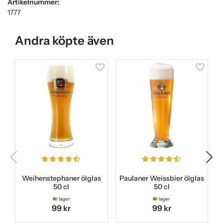
Artikelnummer:
1777
Andra köpte även
Weihenstephaner ölglas
Paulaner Weissbier ölglas
50 cl
50 cl
I lager
I lager
99 kr
99 kr