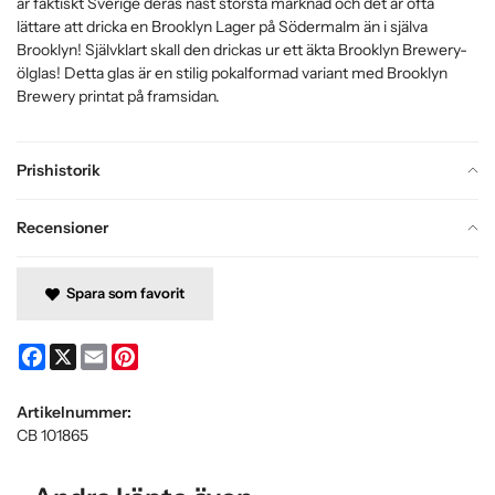
är faktiskt Sverige deras näst största marknad och det är ofta
lättare att dricka en Brooklyn Lager på Södermalm än i själva
Brooklyn! Självklart skall den drickas ur ett äkta Brooklyn Brewery-
ölglas! Detta glas är en stilig pokalformad variant med Brooklyn
Brewery printat på framsidan.
Prishistorik
Recensioner
Spara som favorit
Facebook
X
Email
Pinterest
Artikelnummer:
CB 101865