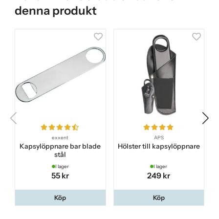
denna produkt
exxent
APS
Kapsylöppnare bar blade
Hölster till kapsylöppnare
stål
I lager
I lager
55 kr
249 kr
Köp
Köp