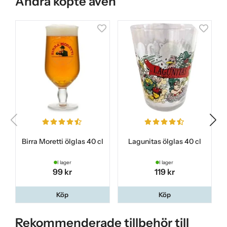
Andra köpte även
Birra Moretti ölglas 40 cl
Lagunitas ölglas 40 cl
S
I lager
I lager
99 kr
119 kr
Köp
Köp
Rekommenderade tillbehör till