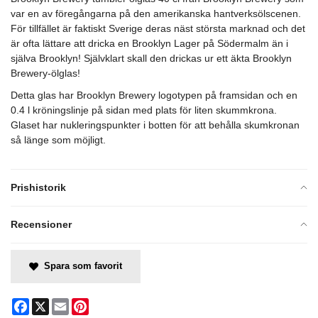
var en av föregångarna på den amerikanska hantverksölscenen.
För tillfället är faktiskt Sverige deras näst största marknad och det
är ofta lättare att dricka en Brooklyn Lager på Södermalm än i
själva Brooklyn! Självklart skall den drickas ur ett äkta Brooklyn
Brewery-ölglas!
Detta glas har Brooklyn Brewery logotypen på framsidan och en
0.4 l kröningslinje på sidan med plats för liten skummkrona.
Glaset har nukleringspunkter i botten för att behålla skumkronan
så länge som möjligt.
Prishistorik
Recensioner
Spara som favorit
Facebook
X
Email
Pinterest