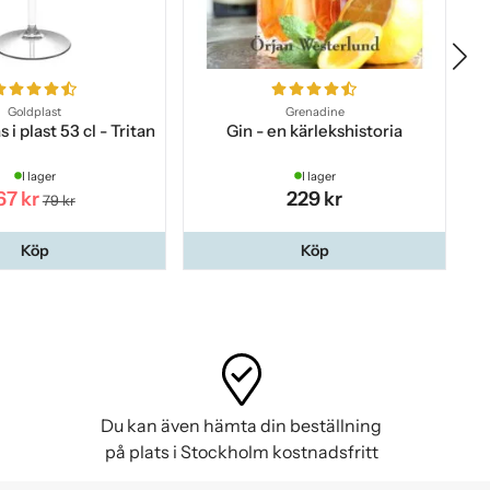
Goldplast
Grenadine
 i plast 53 cl - Tritan
Gin - en kärlekshistoria
Sn
I lager
I lager
67 kr
229 kr
79 kr
Köp
Köp
Du kan även hämta din beställning
på plats i Stockholm kostnadsfritt