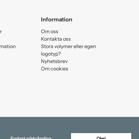
Information
r
Om oss
Kontakta oss
amation
Stora volymer eller egen
logotyp?
Nyhetsbrev
Om cookies
Endast nödvändiga
Okej