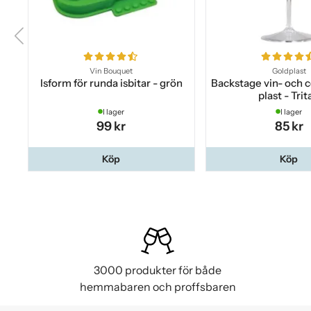
Vin Bouquet
Goldplast
Isform för runda isbitar - grön
Backstage vin- och co
plast - Trit
I lager
I lager
99 kr
85 kr
Köp
Köp
3000 produkter för både
hemmabaren och proffsbaren