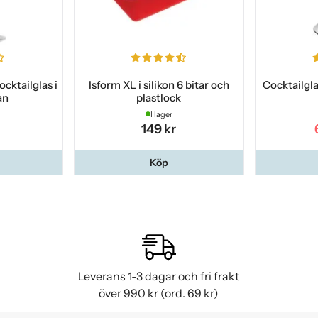
cktailglas i
Isform XL i silikon 6 bitar och
Cocktailglas
an
plastlock
I lager
149 kr
Köp
Leverans 1-3 dagar och fri frakt
över 990 kr (ord. 69 kr)