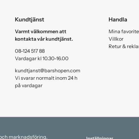
Kundtjänst
Handla
Varmt välkommen att
Mina favorite
kontakta vår kundtjänst.
Villkor
Retur & rekl
08-124 517 88
Vardagar kl 10.30-16.00
kundtjanst@barshopen.com
Vi svarar normalt inom 24 h
på vardagar
a och marknadsföring.
Inställningar