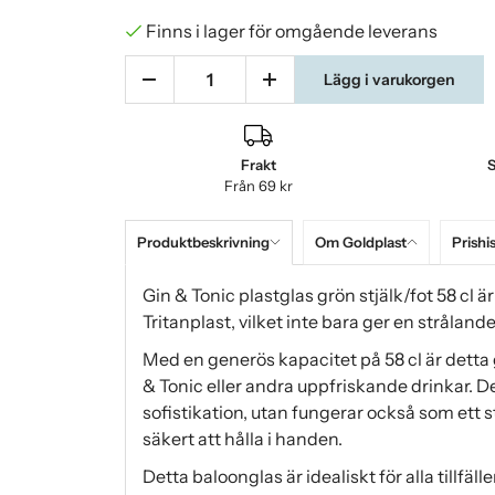
Finns i lager för omgående leverans
Lägg i varukorgen
Frakt
S
Från 69 kr
Produktbeskrivning
Om Goldplast
Prishi
Gin & Tonic plastglas grön stjälk/fot 58 cl ä
Tritanplast, vilket inte bara ger en strålan
Med en generös kapacitet på 58 cl är detta g
& Tonic eller andra uppfriskande drinkar. De
sofistikation, utan fungerar också som ett 
säkert att hålla i handen.
Detta baloonglas är idealiskt för alla tillfä