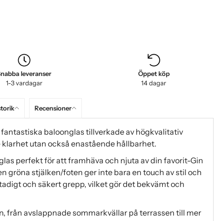
nabba leveranser
Öppet köp
1-3 vardagar
14 dagar
storik
Recensioner
r fantastiska baloonglas tillverkade av högkvalitativ
de klarhet utan också enastående hållbarhet.
las perfekt för att framhäva och njuta av din favorit-Gin
n gröna stjälken/foten ger inte bara en touch av stil och
stadigt och säkert grepp, vilket gör det bekvämt och
llen, från avslappnade sommarkvällar på terrassen till mer