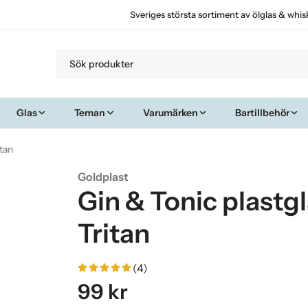
Sveriges största sortiment av ölglas & whis
Glas
Teman
Varumärken
Bartillbehör
itan
Goldplast
Gin & Tonic plastgla
Tritan
(4)
99 kr