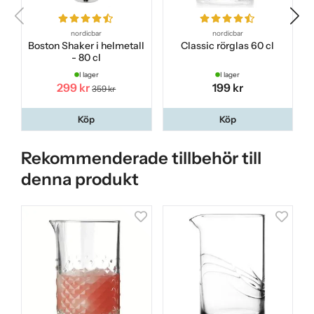
2025-01-10
-
Leif
nordicbar
nordicbar
Boston Shaker i helmetall
Classic rörglas 60 cl
- 80 cl
2024-07-31
-
Rikard
I lager
I lager
299 kr
199 kr
359 kr
2024-07-28
-
Johan
Köp
Köp
2024-07-25
-
Lasse
Rekommenderade tillbehör till
Funkar precis som den ska. Ligger bra mellan fingrarna.
denna produkt
2024-02-14
-
Lars
2024-02-08
2024-02-06
-
Johan