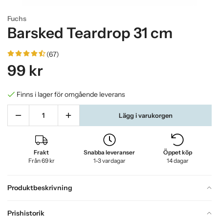
Fuchs
Barsked Teardrop 31 cm
(67)
99 kr
Finns i lager för omgående leverans
Lägg i varukorgen
Frakt
Snabba leveranser
Öppet köp
Från 69 kr
1-3 vardagar
14 dagar
Produktbeskrivning
Prishistorik