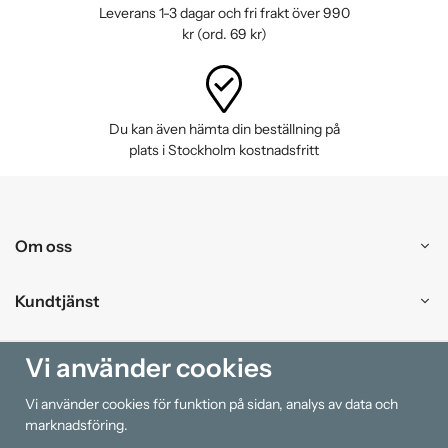
Leverans 1-3 dagar och fri frakt över 990
kr (ord. 69 kr)
2023-07-29
-
Filip
2023-05-15
-
Bergström
Du kan även hämta din beställning på
plats i Stockholm kostnadsfritt
2023-03-31
-
Björn
2023-02-23
-
Albin
Om oss
2023-02-21
-
Hans
Kundtjänst
2022-12-01
-
Chris
Handla
Vi använder cookies
Vi använder cookies för funktion på sidan, analys av data och
Information
2022-11-06
-
Timothy
marknadsföring.
Funkar jättebra