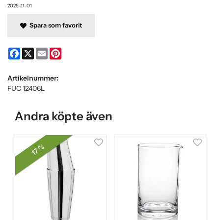
2025-11-01
Spara som favorit
2025-08-27
-
Christian
Facebook
X
Email
Pinterest
2025-08-24
Artikelnummer:
FUC 12406L
2025-08-06
-
Camilla
Andra köpte även
2025-07-06
-
Henrik
17 %
2025-05-24
-
Patrik
Enkelt, bra
2025-02-02
-
Tomas