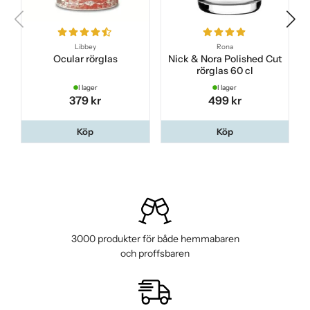
2024-02-05
-
Joar
Libbey
Rona
Ocular rörglas
Nick & Nora Polished Cut
rörglas 60 cl
2024-01-12
I lager
I lager
379 kr
499 kr
2023-11-25
-
David
Köp
Köp
2023-11-20
2023-11-04
-
Gisela
3000 produkter för både hemmabaren
2023-08-22
-
Jesper
och proffsbaren
2023-08-13
-
ulf