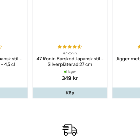
47 Ronin
ansk stil -
47 Ronin Barsked Japansk stil -
Jigger meta
- 4,5 cl
Silverpläterad 27 cm
I lager
349 kr
Köp