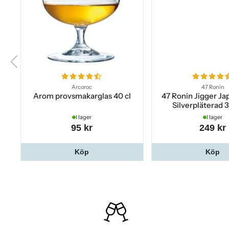
Arcoroc
47 Ronin
Arom provsmakarglas 40 cl
47 Ronin Jigger Jap
Silverpläterad 3 
I lager
I lager
95 kr
249 kr
Köp
Köp