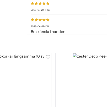
2023-07-29
-
Filip
2023-04-22
-
DB
Bra känsla i handen
2023-02-19
-
Martin
2022-10-30
-
Jakob
2022-10-01
-
Markus
2022-09-25
-
Roy