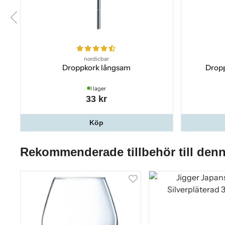
nordicbar
Droppkork långsam
Dropp
I lager
33 kr
Köp
Rekommenderade tillbehör till den