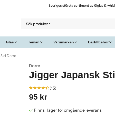
Sveriges största sortiment av ölglas & whis
Glas
Teman
Varumärken
Bartillbehör
 5 cl Dorre
Dorre
Jigger Japansk Stil
(15)
95 kr
Finns i lager för omgående leverans