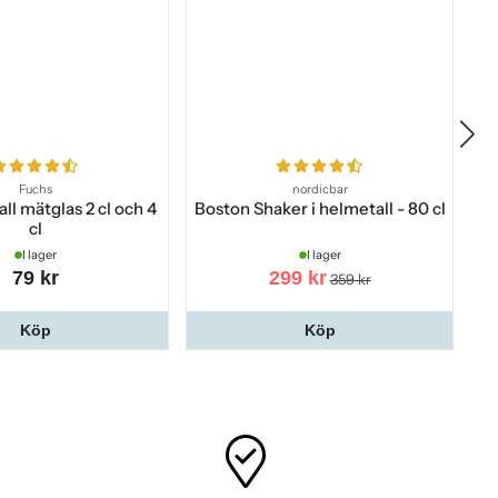
Fuchs
nordicbar
ll mätglas 2 cl och 4
Boston Shaker i helmetall - 80 cl
Bo
cl
I lager
I lager
79 kr
299 kr
359 kr
Köp
Köp