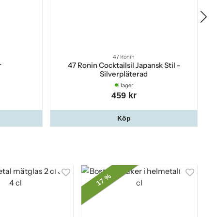
47 Ronin
r
47 Ronin Cocktailsil Japansk Stil -
Silverpläterad
I lager
459 kr
Köp
17 %