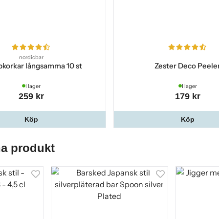
2022-07-30
2022-05-16
nordicbar
korkar långsamma 10 st
Zester Deco Peele
2022-01-21
I lager
I lager
259 kr
179 kr
Se recensioner på fler språk...
Köp
Köp
na produkt