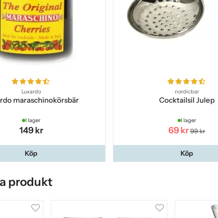
Luxardo
nordicbar
rdo maraschinokörsbär
Cocktailsil Julep
I lager
I lager
149 kr
69 kr
99 kr
Köp
Köp
a produkt