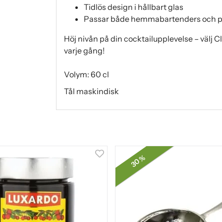
Tidlös design i hållbart glas
Passar både hemmabartenders och p
Höj nivån på din cocktailupplevelse – välj C
varje gång!
Volym: 60 cl
Tål maskindisk
30 %