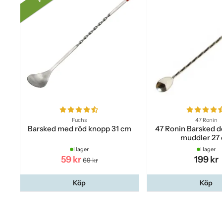
Fuchs
47 Ronin
Barsked med röd knopp 31 cm
47 Ronin Barsked 
muddler 27
I lager
I lager
59 kr
199 kr
69 kr
Köp
Köp