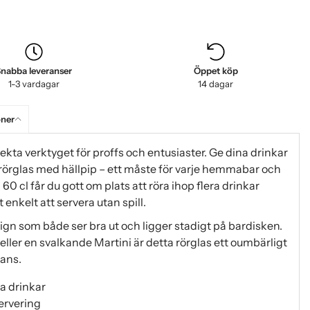
nabba leveranser
Öppet köp
1-3 vardagar
14 dagar
oner
ekta verktyget för proffs och entusiaster. Ge dina drinkar
rörglas med hällpip – ett måste för varje hemmabar och
0 cl får du gott om plats att röra ihop flera drinkar
enkelt att servera utan spill.
esign som både ser bra ut och ligger stadigt på bardisken.
ller en svalkande Martini är detta rörglas ett oumbärligt
ans.
ra drinkar
servering