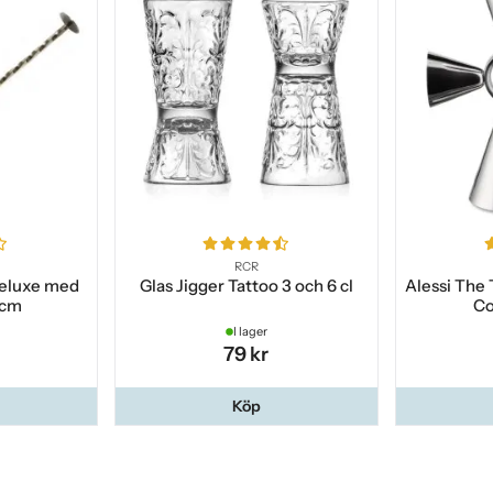
RCR
deluxe med
Glas Jigger Tattoo 3 och 6 cl
Alessi The 
 cm
Co
I lager
79 kr
Köp