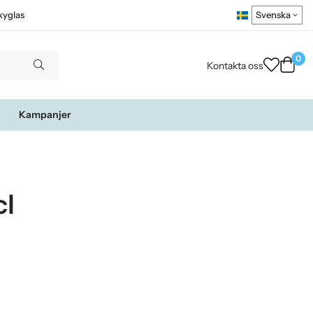
kyglas
0
Kontakta oss
Kampanjer
cl