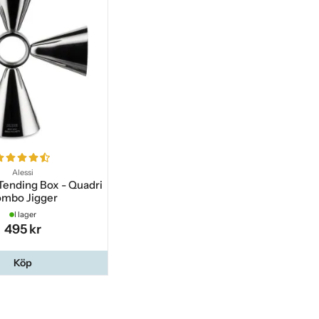
Alessi
Tending Box - Quadri
mbo Jigger
I lager
495 kr
Köp