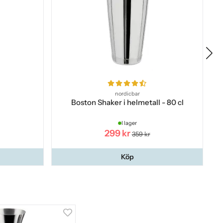
nordicbar
Boston Shaker i helmetall - 80 cl
I lager
299 kr
359 kr
Köp