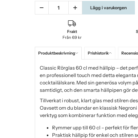
Lägg i varukorgen
Frakt
S
Från 69 kr
Produktbeskrivning
Prishistorik
Recensi
Classic Rörglas 60 cl med hällpip – det perf
en professionell touch med detta eleganta 
cocktailälskare. Med sin generösa volym på 6
samtidigt, och den smarta hällpipen gör det 
Tillverkat i robust, klart glas med stilren d
Oavsett om du blandar en klassisk Negroni e
verktyg som kombinerar funktion med eleg
Rymmer upp till 60 cl – perfekt för fle
Praktisk hällpip för enkel och stilren 