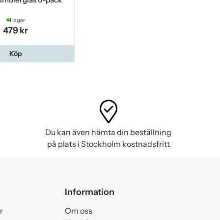
I lager
479 kr
Köp
Du kan även hämta din beställning
på plats i Stockholm kostnadsfritt
Information
r
Om oss