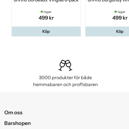
I lager
I lager
499 kr
499 kr
Köp
Köp
3000 produkter för både
hemmabaren och proffsbaren
Om oss
Barshopen