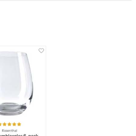
Rosenthal
umblerglas 6-pack