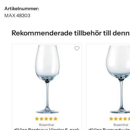
Artikelnummer:
MAX 48303
Rekommenderade tillbehör till denn
Rosenthal
Rosenthal
diVino Bordeaux Vinglas 6-pack
diVino Burgundy vin