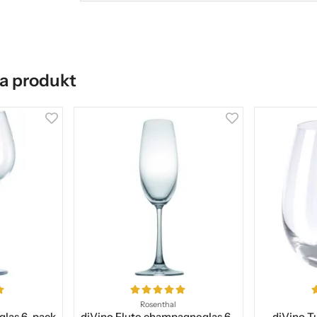
a produkt
Rosenthal
glas 6-pack
diVino Flute champagneglas 6-
diVino T