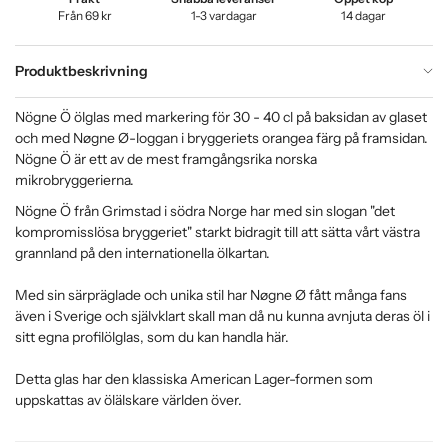
Från 69 kr
1-3 vardagar
14 dagar
Produktbeskrivning
Nögne Ö ölglas med markering för 30 - 40 cl på baksidan av glaset
och med Nøgne Ø-loggan i bryggeriets orangea färg på framsidan.
Nögne Ö är ett av de mest framgångsrika norska
mikrobryggerierna.
Nögne Ö från Grimstad i södra Norge har med sin slogan "det
kompromisslösa bryggeriet" starkt bidragit till att sätta vårt västra
grannland på den internationella ölkartan.
Med sin särpräglade och unika stil har Nøgne Ø fått många fans
även i Sverige och självklart skall man då nu kunna avnjuta deras öl i
sitt egna profilölglas, som du kan handla här.
Detta glas har den klassiska American Lager-formen som
uppskattas av ölälskare världen över.