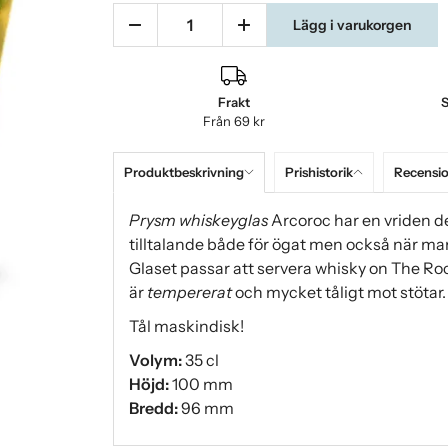
Lägg i varukorgen
Frakt
S
Från 69 kr
Produktbeskrivning
Prishistorik
Recensi
Prysm whiskeyglas
Arcoroc har en vriden de
tilltalande både för ögat men också när man
Glaset passar att servera whisky on The Ro
är
tempererat
och mycket tåligt mot stötar.
Tål maskindisk!
Volym:
35 cl
Höjd:
100 mm
Bredd:
96 mm