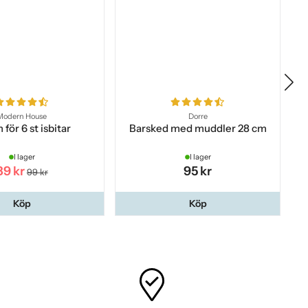
Modern House
Dorre
 för 6 st isbitar
Barsked med muddler 28 cm
Pr
I lager
I lager
89 kr
95 kr
99 kr
Köp
Köp