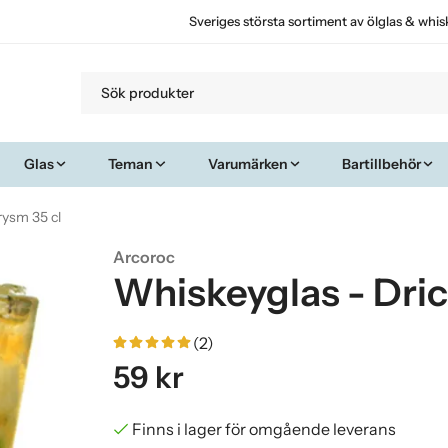
Sveriges största sortiment av ölglas & whis
Glas
Teman
Varumärken
Bartillbehör
rysm 35 cl
Arcoroc
Whiskeyglas - Dric
(2)
59 kr
Finns i lager för omgående leverans