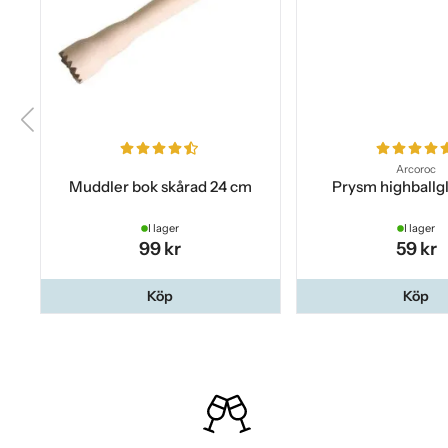
Arcoroc
Muddler bok skårad 24 cm
Prysm highballgl
I lager
I lager
99 kr
59 kr
Köp
Köp