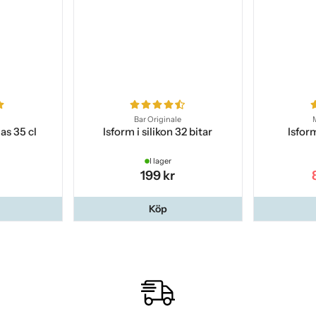
Bar Originale
as 35 cl
Isform i silikon 32 bitar
Isform
I lager
199 kr
Köp