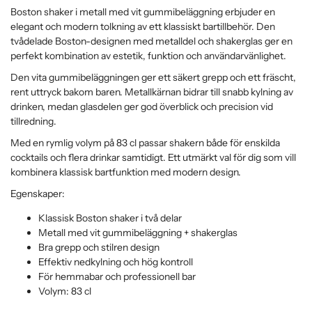
Boston shaker i metall med vit gummibeläggning erbjuder en
elegant och modern tolkning av ett klassiskt bartillbehör. Den
tvådelade Boston-designen med metalldel och shakerglas ger en
perfekt kombination av estetik, funktion och användarvänlighet.
Den vita gummibeläggningen ger ett säkert grepp och ett fräscht,
rent uttryck bakom baren. Metallkärnan bidrar till snabb kylning av
drinken, medan glasdelen ger god överblick och precision vid
tillredning.
Med en rymlig volym på 83 cl passar shakern både för enskilda
cocktails och flera drinkar samtidigt. Ett utmärkt val för dig som vill
kombinera klassisk bartfunktion med modern design.
Egenskaper:
Klassisk Boston shaker i två delar
Metall med vit gummibeläggning + shakerglas
Bra grepp och stilren design
Effektiv nedkylning och hög kontroll
För hemmabar och professionell bar
Volym: 83 cl