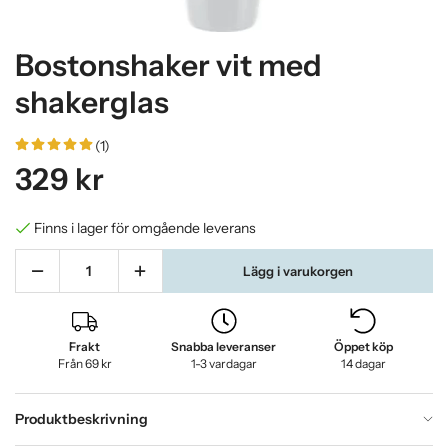
Bostonshaker vit med
shakerglas
(1)
329 kr
Finns i lager för omgående leverans
Lägg i varukorgen
Frakt
Snabba leveranser
Öppet köp
Från 69 kr
1-3 vardagar
14 dagar
Produktbeskrivning