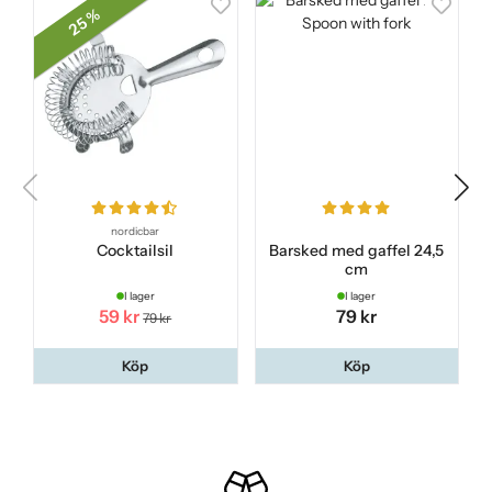
25 %
nordicbar
Cocktailsil
Barsked med gaffel 24,5
cm
I lager
I lager
59 kr
79 kr
79 kr
Köp
Köp